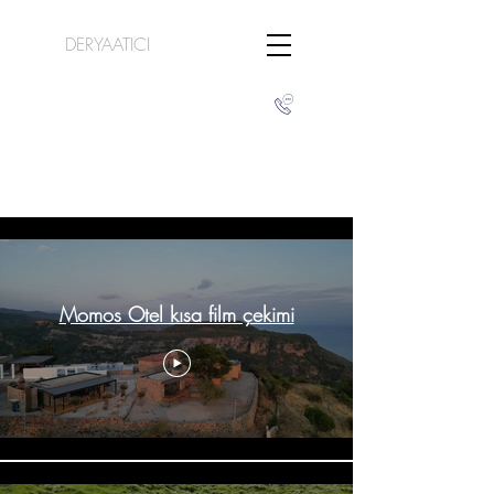
DERYAATICI
Short Film
Momos Otel kısa film çekimi