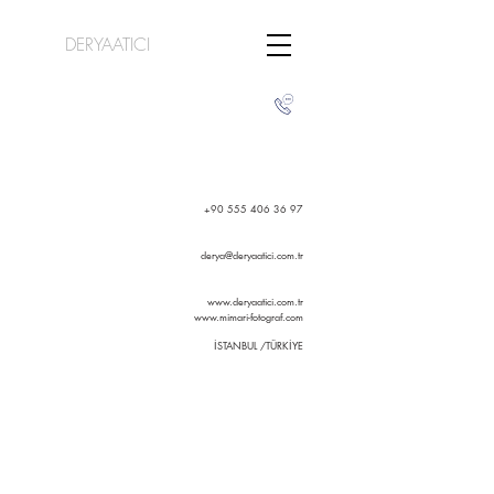
DERYAATICI
+90 555 406 36 97
derya@deryaatici.com.tr
www.deryaatici.com.tr
www.mimari-fotograf.com
İSTANBUL /TÜRKİYE