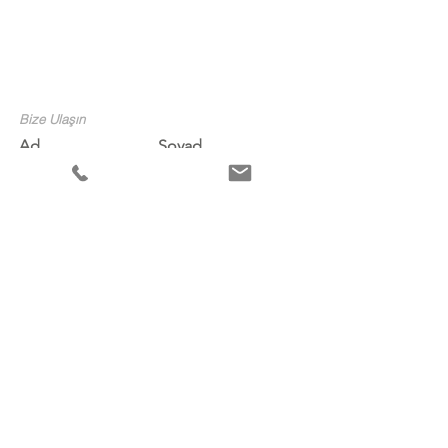
Bize Ulaşın
Ad
Soyad
E-posta
Konu
Bize bir mesaj bırakın...
Gönder
© 2020 by DERYAATICI FOTOĞRAF